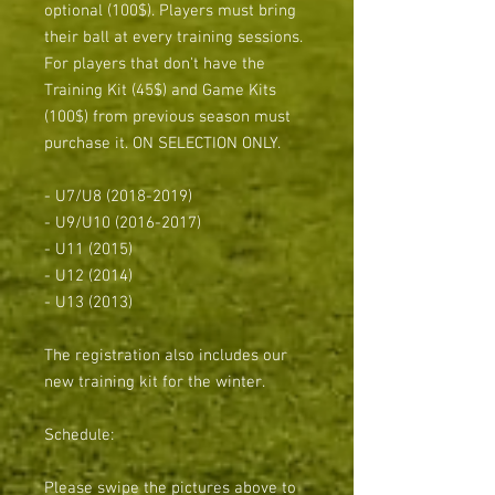
optional (100$). Players must bring
their ball at every training sessions.
For players that don't have the
Training Kit (45$) and Game Kits
(100$) from previous season must
purchase it. ON SELECTION ONLY.
- U7/U8 (2018-2019)
- U9/U10 (2016-2017)
- U11 (2015)
- U12 (2014)
- U13 (2013)
The registration also includes our
new training kit for the winter.
Schedule:
Please swipe the pictures above to