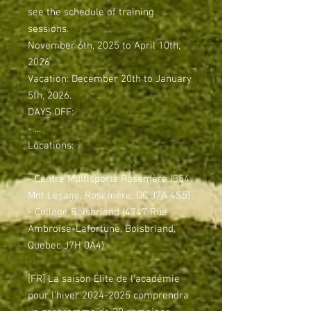
see the schedule of training
sessions.
November 6th, 2025 to April 10th,
2026
Vacation: December 20th to January
5th, 2026.
DAYS OFF:
- ...
Locations:
- Centre Multisports Rosemère (354
Mnt Lesage, Rosemère, QC J7A 4S5)
- Collège Boisbriand (4747 Rue
Ambroise-Lafortune, Boisbriand,
Quebec J7H 0A4)
[FR] La saison Élite de l'académie
pour l'hiver 2024-2025 comprendra