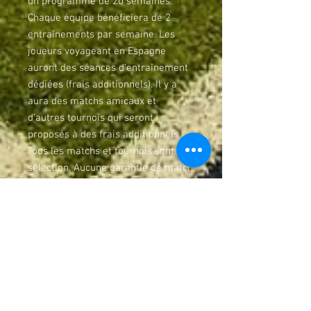
un programme de 20 semaines.
Chaque équipe bénéficiera de 2
entraînements par semaine. Les
joueurs voyageant en Espagne
auront des séances d'entraînement
dédiées (frais additionnels). Il y a
aura des matchs amicaux et
d'autres tournois qui seront
proposés à des frais additionnels.
Tous les matchs et tournois sont sur
sélection. Aucune garantie de match
minimum n'est offerte. Les joueurs
qui ne possèdent pas le kit
d'entraînement (45 $) et les kits de
match (100 $) de la saison
précédente doivent les acheter.
Nous offrons en cadeau le sac à dos
et le ballon officiel. Le survêtement
est en option. SUR SÉLECTION