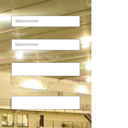
Item
*
Optional
*
NOM COMPLET DU JOUEUR
*
0/50
ANNÉE DE NAISSANCE
*
0/4
Quantité
*