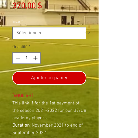
Prix
370,00 $
Size
*
Quantité
*
Ajouter au panier
[ENGLISH]
This link if for the 1st payment of
the season 2021-2022 for our U7/U8
academy players.
Duration
: November 2021 to end of
September 2022