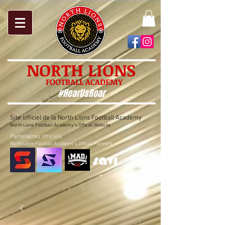
NORTH LIONS
FOOTBALL ACADEMY
#HearUsRoar
Site officiel de la North Lions Football Academy
North Lions Football Academy's Official Website
Partenaires officiels
North Lions Football Academy's Official Partners