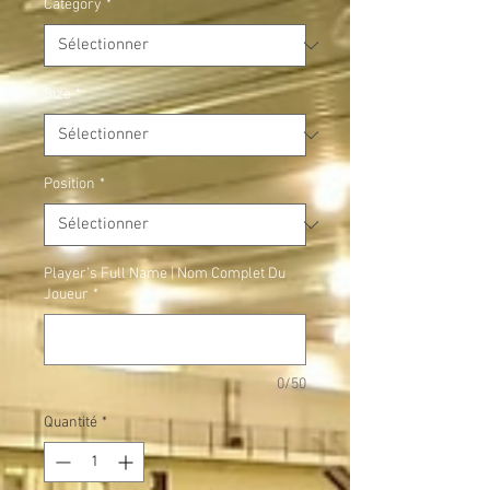
Category
*
Size
*
Position
*
Player's Full Name | Nom Complet Du
Joueur
*
0/50
Quantité
*