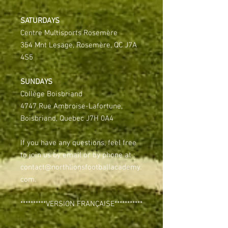
SATURDAYS
Centre Multisports Rosemère
354 Mnt Lesage, Rosemère, QC J7A
4S5
SUNDAYS
Collège Boisbriand
4747 Rue Ambroise-Lafortune,
Boisbriand, Quebec J7H 0A4
If you have any questions, feel free
to join us by email or by phone at :
contact@northlionsfootballacademy.
com.
**********VERSION FRANÇAISE***********