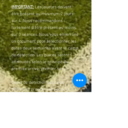
IMPORTANT:
Les joueurs doivent
être présent au minimum 2 jours
sur 4. Nous recommandons
fortement d'être présent au moins
sur 3 séances. Nous vous enverrons
un document pour sélectionner les
dates deux semaines avant le camp
de détection. Les places seront
attribuées selon le principe du
premier arrivé, premier servi.
Camp de détection pour nos
différents programmes pour la
saison 2025-2026: Académie et Pré-
Académie.
Pour les nouveaux joueurs
, le
t-shirt
d'entraînement est inclus
.
Pour les