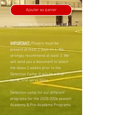
Ajouter au panier
- - - VERSION FRANÇAISE PLUS BAS
- - -
IMPORTANT:
Players must be
present at least 2 days on 4. We
strongly recommend at least 3. We
will send you a document to select
the dates 2 weeks prior to the
Detection Camp. It will be a first
come, first serve basis.
Detection camp for our different
programs for the 2025-2026 season:
Academy & Pre-Academy Programs.