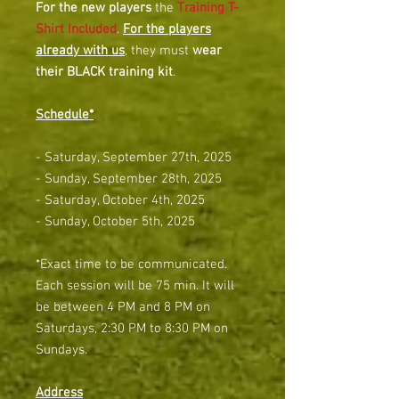
For the new players
the
Training T-
Shirt Included
.
For the players
already with us
, they must
wear
their BLACK training kit
.
Schedule*
- Saturday, September 27th, 2025
- Sunday, September 28th, 2025
- Saturday, October 4th, 2025
- Sunday, October 5th, 2025
*Exact time to be communicated.
Each session will be 75 min. It will
be between 4 PM and 8 PM on
Saturdays, 2:30 PM to 8:30 PM on
Sundays.
Address